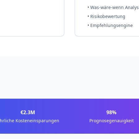
• Was-wäre-wenn Analy
• Risikobewertung
• Empfehlungsengine
€2.3M
98%
ährliche Kosteneinsparungen
Prognosegenauigkeit