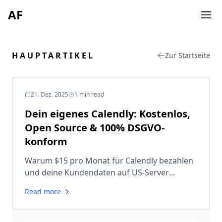
AF
HAUPTARTIKEL
Zur Startseite
21. Dez. 2025
1
min read
Dein eigenes Calendly: Kostenlos,
Open Source & 100% DSGVO-
konform
Warum $15 pro Monat für Calendly bezahlen
und deine Kundendaten auf US-Server
schicken, wenn du es besser, sicherer und
Read more
kostenlos selbst hosten kannst?