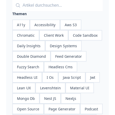
Themen
A11y
Accessibility
Aws S3
Chromatic
Client Work
Code Sandbox
Daily Insights
Design Systems
Double Diamond
Feed Generator
Fuzzy Search
Headless Cms
Headless UI
I Os
Java Script
Jwt
Lean UX
Levenshtein
Material UI
Mongo Db
Nest JS
Nextjs
Open Source
Page Generator
Podcast