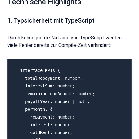
Technische Highlights
1. Typsicherheit mit TypeScript
Durch konsequente Nutzung von TypeScript werden
viele Fehler bereits zur Compile-Zeit verhindert:
  interface KPIs {

    totalRepayment: number;

    interestSum: number;

    remainingLoanAmount: number;

    payoffYear: number | null;

    perMonth: {

      repayment: number;

      interest: number;

      coldRent: number;
