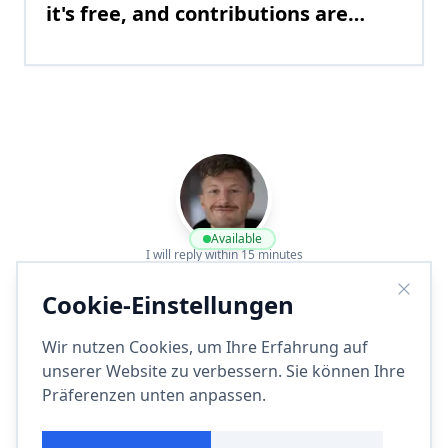
it's free, and contributions are
welcome
Available
I will reply within 15 minutes
Lassen Sie uns über Ihr Projekt
Cookie-Einstellungen
sprechen
Wir nutzen Cookies, um Ihre Erfahrung auf
Ich verwandle komplexe Anforderungen in elegante
unserer Website zu verbessern. Sie können Ihre
Lösungen.
Präferenzen unten anpassen.
Design
Design & Dev
Development