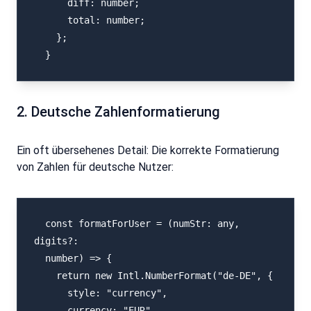
      diff: number;

      total: number;

    };

  }
2. Deutsche Zahlenformatierung
Ein oft übersehenes Detail: Die korrekte Formatierung
von Zahlen für deutsche Nutzer:
  const formatForUser = (numStr: any, 
digits?: 

  number) => {

    return new Intl.NumberFormat("de-DE", {

      style: "currency",

      currency: "EUR",
