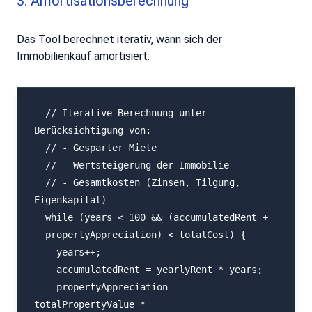
3. Amortisationsberechnung
Das Tool berechnet iterativ, wann sich der
Immobilienkauf amortisiert:
  // Iterative Berechnung unter 
Berücksichtigung von:

  // - Gesparter Miete

  // - Wertsteigerung der Immobilie

  // - Gesamtkosten (Zinsen, Tilgung, 
Eigenkapital)

  while (years < 100 && (accumulatedRent +

  propertyAppreciation) < totalCost) {

    years++;

    accumulatedRent = yearlyRent * years;

    propertyAppreciation = 
totalPropertyValue *
