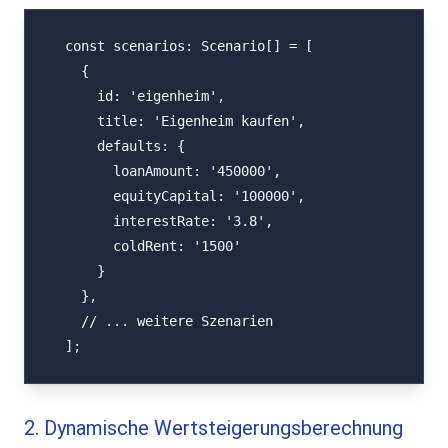
  const scenarios: Scenario[] = [

    {

      id: 'eigenheim',

      title: 'Eigenheim kaufen',

      defaults: {

        loanAmount: '450000',

        equityCapital: '100000',

        interestRate: '3.8',

        coldRent: '1500'

      }

    },

    // ... weitere Szenarien

  ];
2. Dynamische Wertsteigerungsberechnung